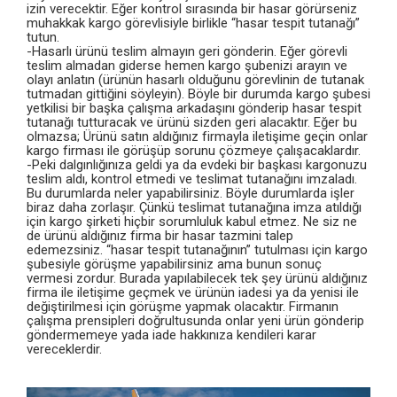
izin verecektir. Eğer kontrol sırasında bir hasar görürseniz
muhakkak kargo görevlisiyle birlikle “hasar tespit tutanağı”
tutun.
-Hasarlı ürünü teslim almayın geri gönderin. Eğer görevli
teslim almadan giderse hemen kargo şubenizi arayın ve
olayı anlatın (ürünün hasarlı olduğunu görevlinin de tutanak
tutmadan gittiğini söyleyin). Böyle bir durumda kargo şubesi
yetkilisi bir başka çalışma arkadaşını gönderip hasar tespit
tutanağı tutturacak ve ürünü sizden geri alacaktır. Eğer bu
olmazsa; Ürünü satın aldığınız firmayla iletişime geçin onlar
kargo firması ile görüşüp sorunu çözmeye çalışacaklardır.
-Peki dalgınlığınıza geldi ya da evdeki bir başkası kargonuzu
teslim aldı, kontrol etmedi ve teslimat tutanağını imzaladı.
Bu durumlarda neler yapabilirsiniz. Böyle durumlarda işler
biraz daha zorlaşır. Çünkü teslimat tutanağına imza atıldığı
için kargo şirketi hiçbir sorumluluk kabul etmez. Ne siz ne
de ürünü aldığınız firma bir hasar tazmini talep
edemezsiniz. “hasar tespit tutanağının” tutulması için kargo
şubesiyle görüşme yapabilirsiniz ama bunun sonuç
vermesi zordur. Burada yapılabilecek tek şey ürünü aldığınız
firma ile iletişime geçmek ve ürünün iadesi ya da yenisi ile
değiştirilmesi için görüşme yapmak olacaktır. Firmanın
çalışma prensipleri doğrultusunda onlar yeni ürün gönderip
göndermemeye yada iade hakkınıza kendileri karar
vereceklerdir.