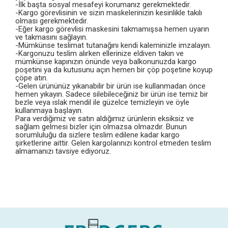
-İlk başta sosyal mesafeyi korumanız gerekmektedir.
-Kargo görevlisinin ve sizin maskelerinizin kesinlikle takılı
olması gerekmektedir.
-Eğer kargo görevlisi maskesini takmamışsa hemen uyarın
ve takmasını sağlayın.
-Mümkünse teslimat tutanağını kendi kaleminizle imzalayın.
-Kargonuzu teslim alırken ellerinize eldiven takın ve
mümkünse kapınızın önünde veya balkonunuzda kargo
poşetini ya da kutusunu açın hemen bir çöp poşetine koyup
çöpe atın.
-Gelen ürününüz yıkanabilir bir ürün ise kullanmadan önce
hemen yıkayın. Sadece silebileceğiniz bir ürün ise temiz bir
bezle veya ıslak mendil ile güzelce temizleyin ve öyle
kullanmaya başlayın.
Para verdiğimiz ve satın aldığımız ürünlerin eksiksiz ve
sağlam gelmesi bizler için olmazsa olmazdır. Bunun
sorumluluğu da sizlere teslim edilene kadar kargo
şirketlerine aittir. Gelen kargolarınızı kontrol etmeden teslim
almamanızı tavsiye ediyoruz.