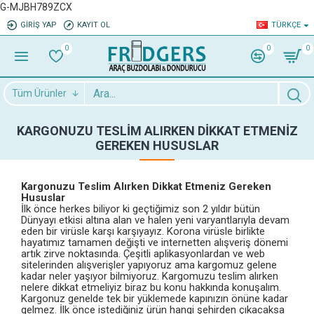
G-MJBH789ZCX
GIRIŞ YAP
KAYIT OL
TÜRKÇE
0
0
0
Tüm Ürünler
KARGONUZU TESLIM ALIRKEN DIKKAT ETMENIZ
GEREKEN HUSUSLAR
Kargonuzu Teslim Alırken Dikkat Etmeniz Gereken
Hususlar
İlk önce herkes biliyor ki geçtiğimiz son 2 yıldır bütün
Dünyayı etkisi altına alan ve halen yeni varyantlarıyla devam
eden bir virüsle karşı karşıyayız. Korona virüsle birlikte
hayatımız tamamen değişti ve internetten alışveriş dönemi
artık zirve noktasında. Çeşitli aplikasyonlardan ve web
sitelerinden alışverişler yapıyoruz ama kargomuz gelene
kadar neler yaşıyor bilmiyoruz. Kargomuzu teslim alırken
nelere dikkat etmeliyiz biraz bu konu hakkında konuşalım.
Kargonuz genelde tek bir yüklemede kapınızın önüne kadar
gelmez. İlk önce istediğiniz ürün hangi şehirden çıkacaksa