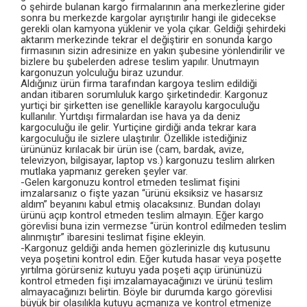
o şehirde bulanan kargo firmalarının ana merkezlerine gider
sonra bu merkezde kargolar ayrıştırılır hangi ile gidecekse
gerekli olan kamyona yüklenir ve yola çıkar. Geldiği şehirdeki
aktarım merkezinde tekrar el değiştirir en sonunda kargo
firmasının sizin adresinize en yakın şubesine yönlendirilir ve
bizlere bu şubelerden adrese teslim yapılır. Unutmayın
kargonuzun yolculuğu biraz uzundur.
Aldığınız ürün firma tarafından kargoya teslim edildiği
andan itibaren sorumluluk kargo şirketindedir. Kargonuz
yurtiçi bir şirketten ise genellikle karayolu kargoculuğu
kullanılır. Yurtdışı firmalardan ise hava ya da deniz
kargoculuğu ile gelir. Yurtiçine girdiği anda tekrar kara
kargoculuğu ile sizlere ulaştırılır. Özellikle istediğiniz
ürününüz kırılacak bir ürün ise (cam, bardak, avize,
televizyon, bilgisayar, laptop vs.) kargonuzu teslim alırken
mutlaka yapmanız gereken şeyler var.
-Gelen kargonuzu kontrol etmeden teslimat fişini
imzalarsanız o fişte yazan “ürünü eksiksiz ve hasarsız
aldım” beyanını kabul etmiş olacaksınız. Bundan dolayı
ürünü açıp kontrol etmeden teslim almayın. Eğer kargo
görevlisi buna izin vermezse “ürün kontrol edilmeden teslim
alınmıştır” ibaresini teslimat fişine ekleyin.
-Kargonuz geldiği anda hemen gözlerinizle dış kutusunu
veya poşetini kontrol edin. Eğer kutuda hasar veya poşette
yırtılma görürseniz kutuyu yada poşeti açıp ürününüzü
kontrol etmeden fişi imzalamayacağınızı ve ürünü teslim
almayacağınızı belirtin. Böyle bir durumda kargo görevlisi
büyük bir olasılıkla kutuyu açmanıza ve kontrol etmenize