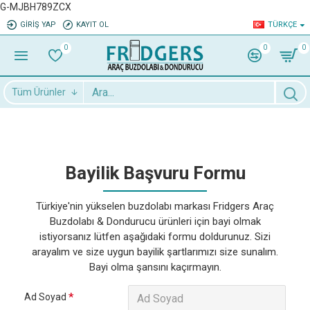
G-MJBH789ZCX
GIRIŞ YAP
KAYIT OL
TÜRKÇE
0
0
0
Tüm Ürünler
Bayilik Başvuru Formu
Türkiye'nin yükselen buzdolabı markası Fridgers Araç
Buzdolabı & Dondurucu ürünleri için bayi olmak
istiyorsanız lütfen aşağıdaki formu doldurunuz. Sizi
arayalım ve size uygun bayilik şartlarımızı size sunalım.
Bayi olma şansını kaçırmayın.
Ad Soyad