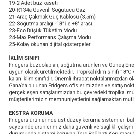
19-2 Adet buz kaseti
20-R134a Güvenli Soğutucu Gaz
21-Araç Çakmak Güç Kablosu (3.5m)
22-Soğutma aralığı -18° ile +8° arası
23-Eco Düşük Tüketim Modu
24-Max Performans Çalışma Modu
25-Kolay okunan dijital göstergeler
İKLİM SINIFI
Fridgers buzdolapları, soğutma ürünleri ve Güneş Enerj
uygun olarak üretilmektedir. Tropikal iklim sınıfı 18°
kalan iklim sınıfıdır. Önemli İhracat noktalarımızdan ol
Gana'da bulunan Fridgers ofislerimizden ve satış nokta
gerçekleşen satışlarımızdan bu çevredeki tropikal mus
müşterilerimizin memnuniyetlerini sağlamaktan mut
EKSTRA KORUMA
Fridgers ürünlerinde üst düzey koruma sistemleri bu
sayesinde ürünlerimiz daha güvenli ve sağlıklı çalışm
durumunda sistemi koruyan Ters Bağlantı Koruması b