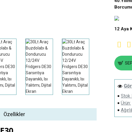
40.Yılım
Borcum
12 Aya 
SE
Gör
Stok
Ürün:
Ağırlı
Özellikler
DE30