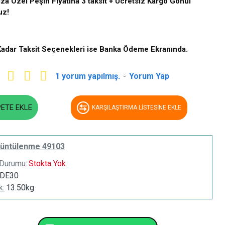
ıza Özel Peşin Fiyatına 3 taksit + Ücretsiz Kargo Gönül
uz!
Kadar Taksit Seçenekleri ise Banka Ödeme Ekranında.
1 yorum yapılmış.
-
Yorum Yap
PETE EKLE
KARŞILAŞTIRMA LISTESINE EKLE
üntülenme 49103
 Durumu:
Stokta Yok
DE30
k:
13.50kg