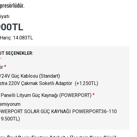
presörlüdür.
iyatı
900TL
 Hariç: 14.083TL
T SEÇENEKLER:
ör
/24V Güç Kablosu (Standart)
stra 220V Çakmak Soketli Adaptör
(+1.250TL)
 Panelli Lityum Güç Kaynağı (POWERPORT)
temiyorum
WERPORT SOLAR GÜÇ KAYNAĞI POWERPORT36-110
19.500TL)