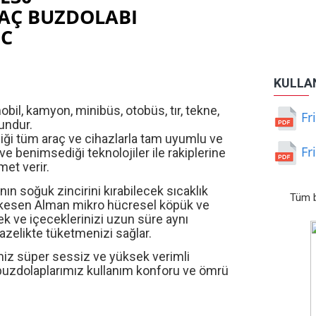
RAÇ BUZDOLABI
DC
KULLA
bil, kamyon, minibüs, otobüs, tır, tekne,
Fr
gundur.
diği tüm araç ve cihazlarla tam uyumlu ve
Fr
ve benimsediği teknolojiler ile rakiplerine
zmet verir.
 soğuk zincirini kırabilecek sıcaklık
Tüm b
nı kesen Alman mikro hücresel köpük ve
k ve içeceklerinizi uzun süre aynı
tazelikte tüketmenizi sağlar.
imiz süper sessiz ve yüksek verimli
buzdolaplarımız kullanım konforu ve ömrü