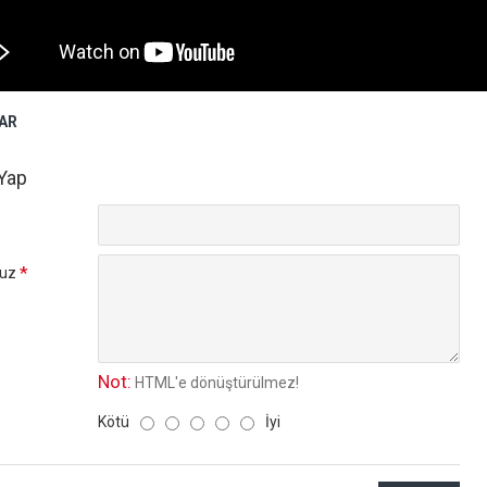
AR
Yap
uz
Not:
HTML'e dönüştürülmez!
Kötü
İyi