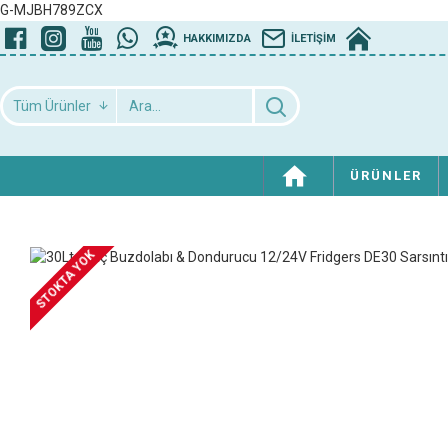
G-MJBH789ZCX
HAKKIMIZDA
İLETIŞIM
Tüm Ürünler
ÜRÜNLER
STOKTA YOK