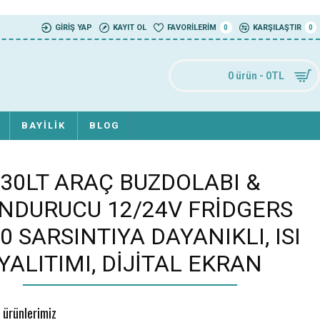
GIRIŞ YAP
KAYIT OL
FAVORILERIM
KARŞILAŞTIR
0
0
0 ürün - 0TL
BAYILIK
BLOG
30LT ARAÇ BUZDOLABI &
NDURUCU 12/24V FRIDGERS
0 SARSINTIYA DAYANIKLI, ISI
YALITIMI, DIJITAL EKRAN
 ürünlerimiz