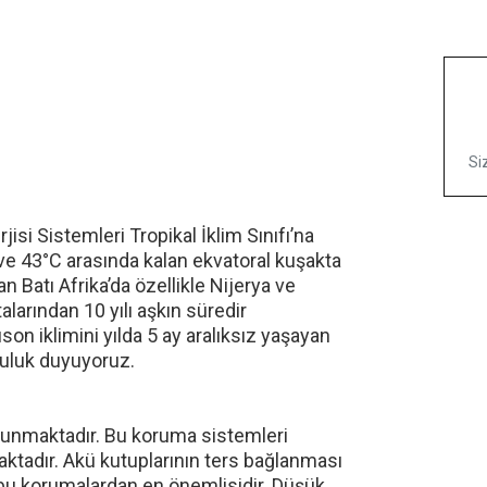
Si
isi Sistemleri Tropikal İklim Sınıfı’na
C ve 43°C arasında kalan ekvatoral kuşakta
an Batı Afrika’da özellikle Nijerya ve
larından 10 yılı aşkın süredir
on iklimini yılda 5 ay aralıksız yaşayan
luluk duyuyoruz.
lunmaktadır. Bu koruma sistemleri
aktadır. Akü kutuplarının ters bağlanması
u korumalardan en önemlisidir. Düşük