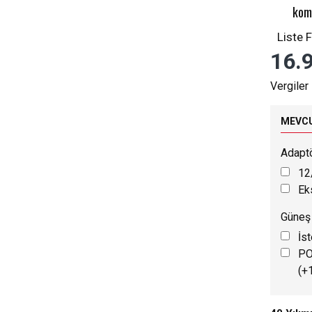
kom
Liste F
16.
Vergiler
MEVCU
Adapt
12
Ek
Güneş
İs
PO
(+