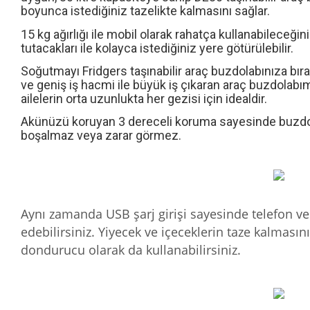
boyunca istediğiniz tazelikte kalmasını sağlar.
15
kg ağırlığı ile
mobil olarak rahat
ç
a kullanabileceğin
tutacakları ile kolayca istediğiniz yere götürülebilir.
S
oğutmayı Fridgers taşınabilir araç buzdolabınıza bıra
ve geniş iş hacmi ile b
ü
y
ü
k iş
ç
ıkaran
araç buzdolabı
ailelerin orta uzunlukta
her gezi
si
için idealdir.
Akünüzü koruyan 3 dereceli koruma sayesinde buzdo
boşalmaz veya zarar görmez.
Aynı zamanda USB şarj girişi sayesinde telefon ve t
edebilirsiniz. Yiyecek ve içeceklerin taze kalmasın
dondurucu olarak da kullanabilirsiniz.