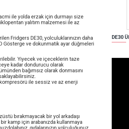
acmi ile yolda erzak i
ç
in durmayı size
 siklopentan yalıtım malzemesi ile az
DE30 Ü
ril
en Fridgers DE30, y
olculuklarınız
ın
daha
ED Gösterge ve dokunmatik ayar düğmeleri
rilebilir.
Yiyecek ve içeceklerin taze
ceye kadar
dondurucu olarak
ü
m
ü
nden bağımsız olarak donmasını
saklayabilirsiniz.
 kompresörü ile sessiz ve az enerji
z
ü
st
ü
bırakmayacak bir yol arkadaşı
k bir kamp için arabanızda kullanmaya
 buzdolabınız, gıdalarınızın yolculuğunuz