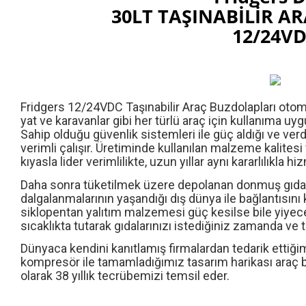
30LT TAŞINABİLİR A
12/24V
Fridgers 12/24VDC Taşınabilir Araç Buzdolapları otomo
yat ve karavanlar gibi her türlü araç için kullanıma uy
Sahip olduğu güvenlik sistemleri ile güç aldığı ve ver
verimli çalışır. Üretiminde kullanılan malzeme kalitesi 
kıyasla lider verimlilikte, uzun yıllar aynı kararlılıkla hi
Daha sonra tüketilmek üzere depolanan donmuş gıdanın
dalgalanmalarının yaşandığı dış dünya ile bağlantısı
siklopentan yalıtım malzemesi güç kesilse bile yiyece
sıcaklıkta tutarak gıdalarınızı istediğiniz zamanda ve 
Dünyaca kendini kanıtlamış firmalardan tedarik ettiğ
kompresör ile tamamladığımız tasarım harikası araç 
olarak 38 yıllık tecrübemizi temsil eder.