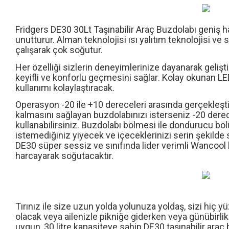
Fridgers DE
30 30
Lt Taşınabilir Araç Buzdolabı
geniş h
unutturur. Alman teknolojisi ısı yalıtım teknolojisi ve
çalışarak çok soğut
ur.
Her
özelliği sizlerin deneyimlerin
ize
dayanarak
g
elişti
keyifli
ve konforlu
geçmesini sağlar
. Kolay okunan L
kullanımı kolaylaştıracak.
Operasyon
-20 ile +10 dereceleri arasında
ger
ç
ekleşti
kalmasını sağlayan buzdolabınızı isterseniz
-20 dere
kullanabilirsiniz.
Buzdolabı b
ölmesi ile
dondurucu b
ö
l
istemediğiniz yiyecek ve i
ç
eceklerinizi serin şekilde 
DE
30
süper sessiz ve sınıfında lider verimli Wancool
harcayarak soğutacaktır.
Tırınız ile size uzun yolda yolunuza yoldaş, sizi hi
ç
y
ü
olacak veya ailenizle p
ikniğe giderken veya günübirli
uygun,
30
litre kapasiteye sahip DE
30
taşınabilir araç